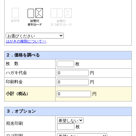
はがきの種類について>>
２．価格を調べる
枚 数
枚
ハガキ代金
円
印刷料金
円
小計
（税込）
円
３．オプション
宛名印刷
枚
ロゴ印刷