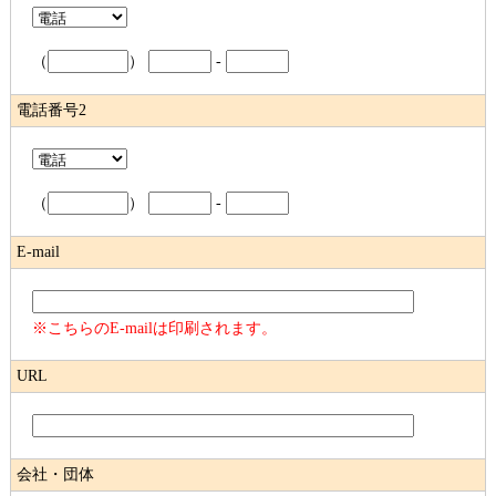
（
）
-
電話番号2
（
）
-
E-mail
※こちらのE-mailは印刷されます。
URL
会社・団体