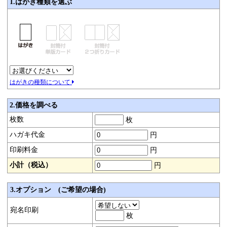
1.はがき種類を選ぶ
はがきの種類について
2.価格を調べる
枚数
枚
ハガキ代金
円
印刷料金
円
小計（税込）
円
3.オプション (ご希望の場合)
宛名印刷
枚