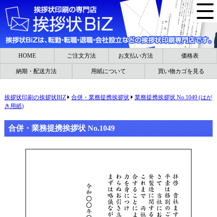
HOME
ご注文方法
お支払い方法
価格表
納期・配送方法
用紙について
買い物カゴを見る
挨拶状印刷の挨拶状BIZ
合併・業務提携挨拶状
業務提携挨拶状 No.1049 (はが
き用紙)
合併・業務提携挨拶状 No.1049