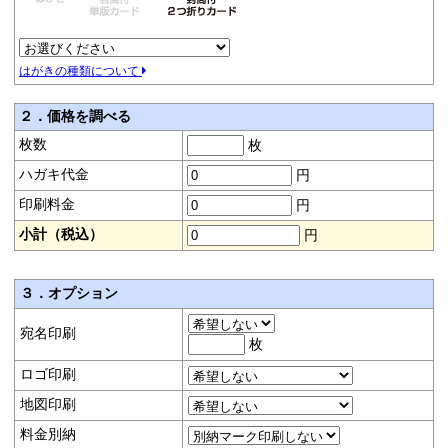
はがきの種類について
２．価格を調べる
枚数
枚
ハガキ代金
円
印刷料金
円
小計（税込）
円
３．オプション
宛名印刷
枚
ロゴ印刷
地図印刷
料金別納