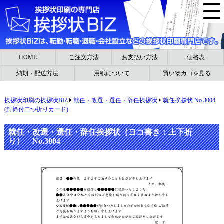
HOME
ご注文方法
お支払い方法
価格表
納期・配送方法
用紙について
買い物カゴを見る
挨拶状印刷の挨拶状BIZ
就任・改選・選任・辞任挨拶状
就任挨拶状 No.3004
(封筒付二つ折りカード)
就任・改選・選任・辞任挨拶状（ヨコ書き：上下折
り） No.3004