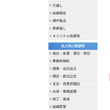
引越し
結婚報告
満中陰志
香典返し
オリジナル挨拶状
法人向け挨拶状
就任・改選・選任・辞任
事務所移転
開業・会社設立
開店・創立記念
支店・営業所開設
合併・業務提携
竣工・落成
組織変更