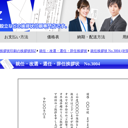
お支払い方法
価格表
納期・配送方法
用
挨拶状印刷の挨拶状BIZ
就任・改選・選任・辞任挨拶状
就任挨拶状 No.3004 
就任・改選・選任・辞任挨拶状 No.3004