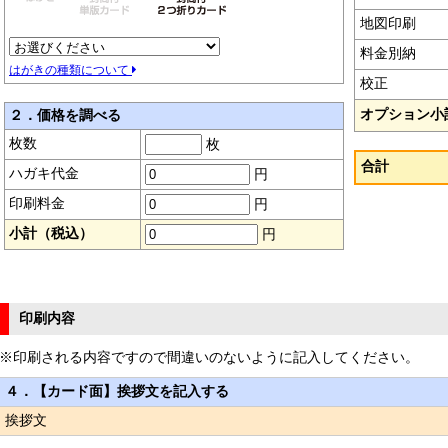
地図印刷
料金別納
はがきの種類について
校正
オプション小
２．価格を調べる
枚数
枚
合計
ハガキ代金
円
印刷料金
円
小計（税込）
円
印刷内容
※印刷される内容ですので間違いのないように記入してください。
４．【カード面】挨拶文を記入する
挨拶文