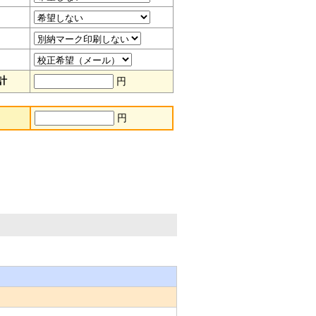
計
円
円