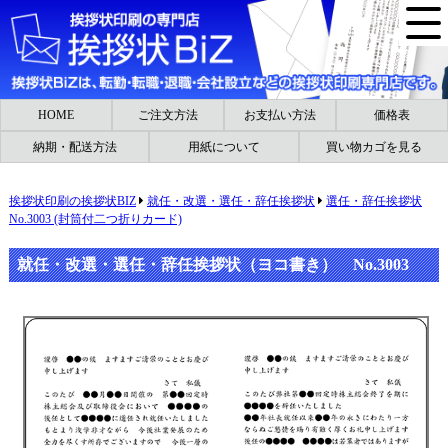
HOME
ご注文方法
お支払い方法
価格表
納期・配送方法
用紙について
買い物カゴを見る
挨拶状印刷の挨拶状BIZ
就任・改選・選任・辞任挨拶状
選任・辞任挨拶状
No.3003 (封筒付二つ折りカード)
就任・改選・選任・辞任挨拶状（ヨコ書き） No.3003